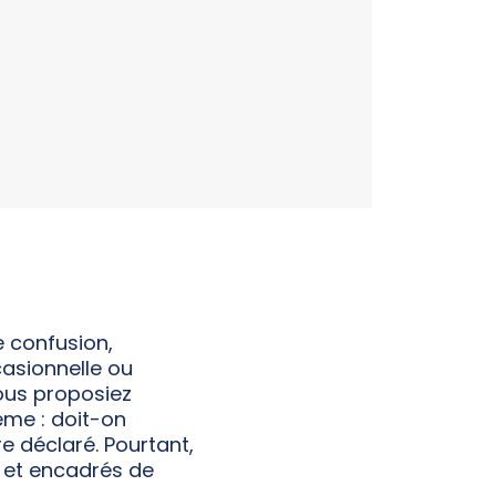
e confusion,
casionnelle ou
ous proposiez
ême : doit-on
e déclaré. Pourtant,
, et encadrés de