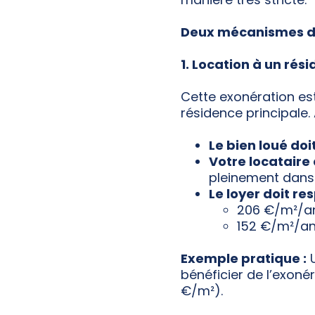
Deux mécanismes d’
1. Location à un rés
Cette exonération est
résidence principale. 
Le bien loué doi
Votre locataire 
pleinement dans 
Le loyer doit re
206 €/m²/an
152 €/m²/an 
Exemple pratique :
U
bénéficier de l’exonér
€/m²).