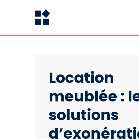
Location
meublée : l
solutions
d’exonérat