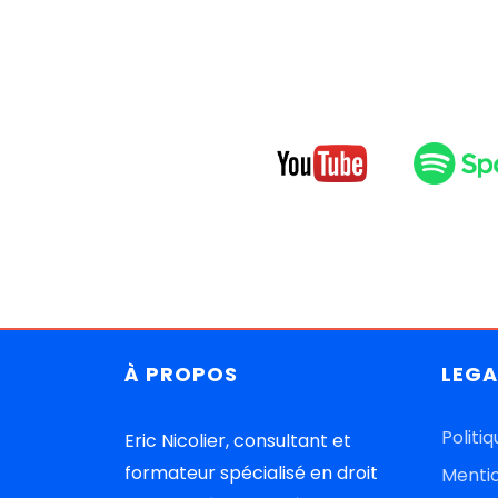
À
PROPOS
LEGA
Politi
Eric Nicolier, consultant et
formateur spécialisé en droit
Mentio