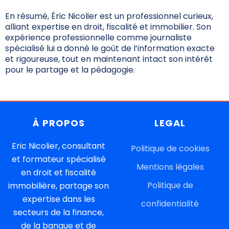
En résumé, Éric Nicolier est un professionnel curieux,
alliant expertise en droit, fiscalité et immobilier. Son
expérience professionnelle comme journaliste
spécialisé lui a donné le goût de l’information exacte
et rigoureuse, tout en maintenant intact son intérêt
pour le partage et la pédagogie.
À
PROPOS
LEGAL
Eric Nicolier, consultant
Politique de cookies
et formateur spécialisé
Mentions légales
en droit et fiscalité
Politique de
immobilière, partage son
expertise dans les
confidentiali
té
secteurs de la finance,
de la banque et de