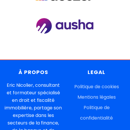
À
PROPOS
LEGAL
Eric Nicolier, consultant
Politique de cookies
et formateur spécialisé
Mentions légales
en droit et fiscalité
Politique de
immobilière, partage son
expertise dans les
confidentiali
té
secteurs de la finance,