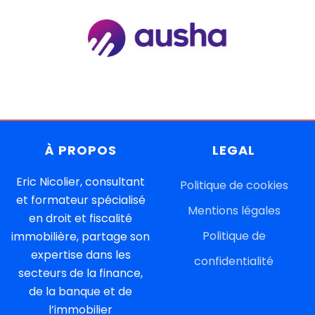
À
PROPOS
LEGAL
Eric Nicolier, consultant
Politique de cookies
et formateur spécialisé
Mentions légales
en droit et fiscalité
Politique de
immobilière, partage son
expertise dans les
confidentiali
té
secteurs de la finance,
de la banque et de
l’immobilier