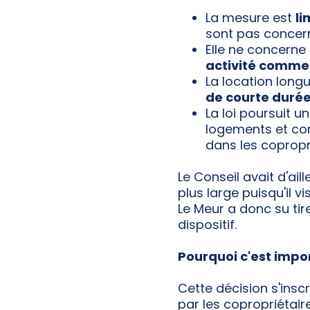
La mesure est
li
sont pas concer
Elle ne concerne
activité comme
La location long
de courte duré
La loi poursuit u
logements et con
dans les copropr
Le Conseil avait d'ai
plus large puisqu'il v
Le Meur a donc su tir
dispositif.
Pourquoi c'est impo
Cette décision s'insc
par les copropriéta