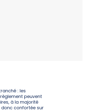
tranché : les
r règlement peuvent
res, à la majorité
t donc confortée sur