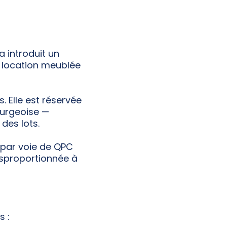
a introduit un
a location meublée
. Elle est réservée
ourgeoise —
des lots.
 par voie de QPC
disproportionnée à
s :