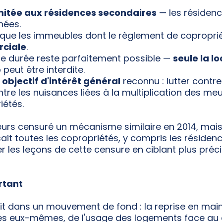
mitée aux résidences secondaires
— les résidenc
nées.
 que les immeubles dont le règlement de copropri
rciale
.
ue durée reste parfaitement possible —
seule la l
e
peut être interdite.
n
objectif d'intérêt général
reconnu : lutter contre
tre les nuisances liées à la multiplication des meu
iétés.
lleurs censuré un mécanisme similaire en 2014, mais 
isait toutes les copropriétés, y compris les résidenc
er les leçons de cette censure en ciblant plus pré
rtant
rit dans un mouvement de fond : la reprise en main,
ires eux-mêmes, de l'usage des logements face a