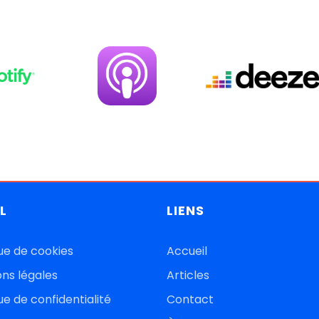
L
LIENS
que de cookies
Accueil
ns légales
Articles
que de confidentiali
té
Contact