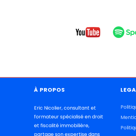
À
PROPOS
LEGA
Politi
Eric Nicolier, consultant et
formateur spécialisé en droit
Mentio
et fiscalité immobilière,
Politi
partage son expertise dans